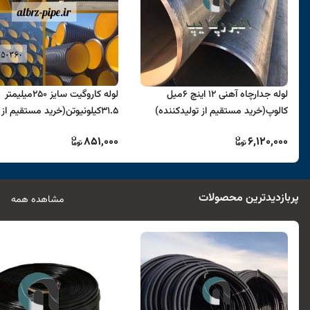
لوله جدارچاه آهنی 12 اینچ 6میل
لوله کاروگیت سایز 250میلیمتر
کالوپ(خرید مستقیم از تولیدکننده)
31.5کیلونیوتن(خرید مستقیم از
تولیدکننده )
851,000
6,120,000
پربازدیدترین محصولات
مشاهده همه