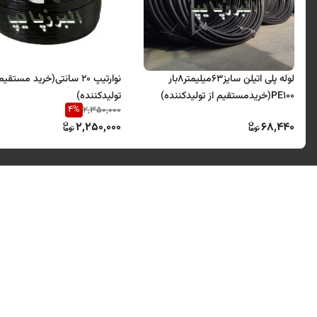
لوله پلی اتیلن سایز63میلیمتر8بار
نوارتیپ 20 سانتی(خرید مستقیم
PE100(خریدمستقیم از تولیدکننده)
تولیدکننده)
4
%
2,350,000
2,250,000
68,440