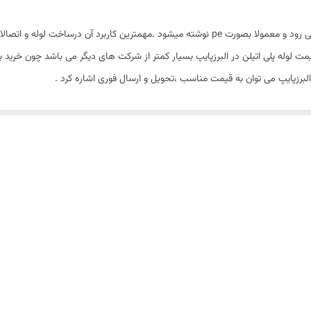
لوله پلی اتیلن رایج ترین لوله ایست که در دنیای امروز بکار می رود و معمولا بصورت pe نوشته میشود 
هانی رایج است ..قیمت لوله پلی اتیلن در البرزپایپ بسیار کمتر از شرکت های دیگر می باشد چو
 البرزپایپ می توان به قیمت مناسب ،تحویل و ارسال فوری اشاره کرد .