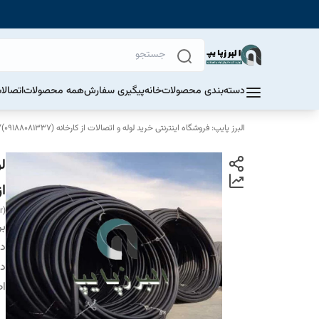
دسته‌بندی محصولات
خانه
پیگیری سفارش
همه محصولات
اتصالا
البرز پایپ: فروشگاه اینترنتی خرید لوله و اتصالات از کارخانه (09188081337)
/
از
r)
بر
دس
دا
اص