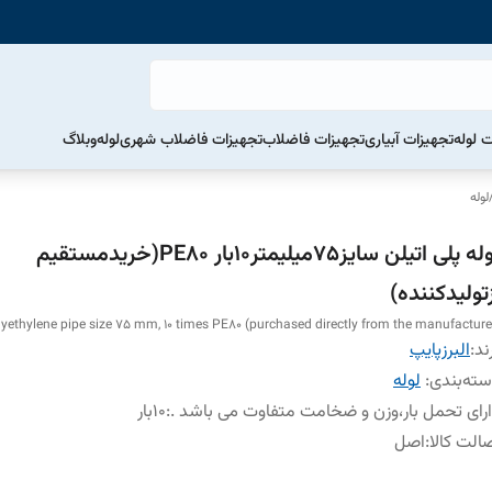
ت لوله
تجهیزات آبیاری
تجهیزات فاضلاب
تجهیزات فاضلاب شهری
لوله
وبلاگ
لوله
لوله پلی اتیلن سایز75میلیمتر10بار PE80(خریدمستقیم
تولیدکننده)
yethylene pipe size 75 mm, 10 times PE80 (purchased directly from the manufacture
ند:
البرزپایپ
ته‌بندی
:
لوله
رای تحمل بار،وزن و ضخامت متفاوت می باشد .
:
10بار
الت کالا
:
اصل