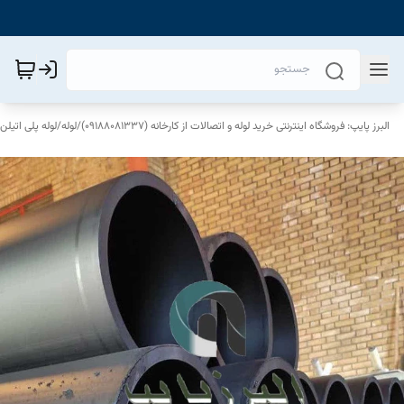
البرز پایپ: فروشگاه اینترنتی خرید لوله و اتصالات از کارخانه (09188081337)
/
لوله
/
لوله پلی اتیلن