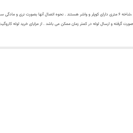
لوله کاروگیت فاضلابی از جنس پلی اتیلن دوجداره می باشند ،شاخه 6 متری دارای کوپلر و واشر هستند . نحوه اتصا
ت گرفته و ارسال لوله در کمتر زمان ممکن می باشد . از مزایای خرید لوله کاروگیت