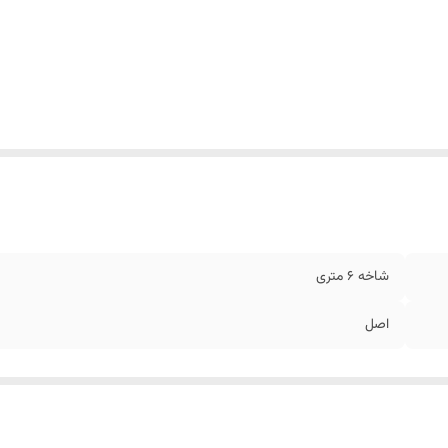
شاخه 6 متری
اصل