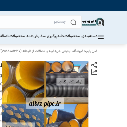
دسته‌بندی محصولات
خانه
پیگیری سفارش
همه محصولات
اتصالا
البرز پایپ: فروشگاه اینترنتی خرید لوله و اتصالات از کارخانه (09188081337)
/
تو
r)
بر
دس
ای
اص
شن