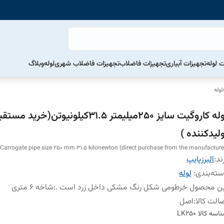
ت لوله
تجهیزات آبیاری
تجهیزات فاضلاب
تجهیزات فاضلاب شهری
لوله
وبلاگ
لوله
لوله کاروگیت سایز 250میلیمتر 31.5کیلونیوتن(خرید م
لیدکننده )
Carrogate pipe size 250 mm 31.5 kilonewton (direct purchase from the manufacture
ند:
البرزپایپ
ته‌بندی
:
لوله
ن محصول خرطومی شکل رنگ مشکی داخل زرد است .
:
شاخه 6 متری
الت کالا
:
اصل
اسه کالا
LK250