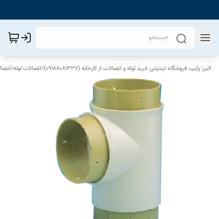
البرز پایپ: فروشگاه اینترنتی خرید لوله و اتصالات از کارخانه (09188081337)
/
اتصالات لوله
/
اتصا