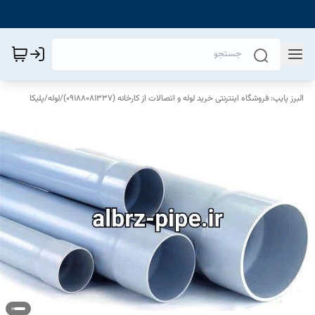
البرز پایپ: فروشگاه اینترنتی خرید لوله و اتصالات از کارخانه (09188081337)
/
لوله
/
پلیکا