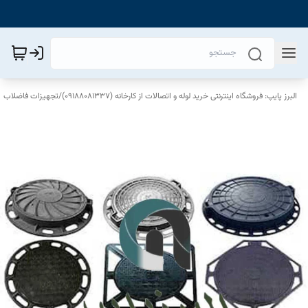
البرز پایپ: فروشگاه اینترنتی خرید لوله و اتصالات از کارخانه (09188081337)
/
تجهیزات فاضلاب