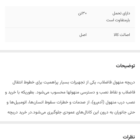
دارای تحمل
30تن
بارمتفاوت است
اصالت کالا
اصل
توضیحات
دریچه منهول فاضلاب، یکی از تجهیزات بسیار پراهمیت برای خطوط انتقال
فاضلاب و نقاط نصب و دسترسی منهولها محسوب می‌شود. بطوریکه با خرید و
نصب درب منهول (آدم‌رو)، از صدمات و خطرات سقوط انسان‌ها، اتومبیل‌ها و
حتی جانوران به درون این کانال‌های عمودی جلوگیری می‌شود.در خرید دریچه
باید به وزن آن دقت کرد چرا که وزن دریچه در قیمت دریچه تاثیر دارد .قیمت
دریچه در شرکت البرزپایپ بسیار مناسب می باشد چون خرید بصورت مستقیم
نظرات