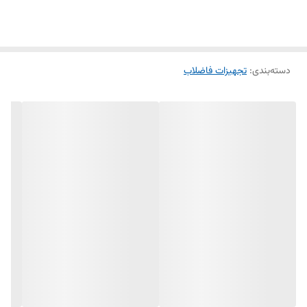
از کارخانه است .از مزایای خرید آنلاین در البرزپایپ به ارسال فوری ،قیمت
مناسب .تحویل در محل پروژه اشاره کرد .
دسته‌بندی
:
تجهیزات فاضلاب