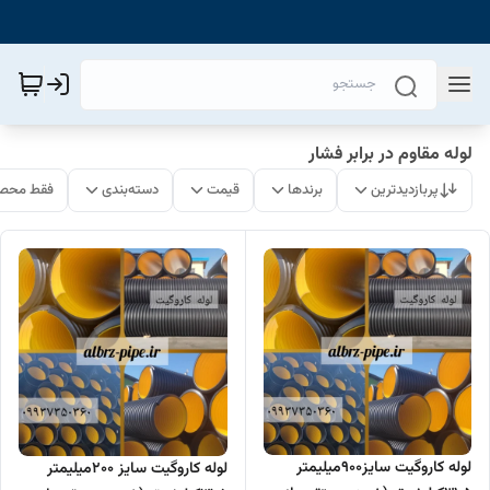
لوله مقاوم در برابر فشار
پربازدیدترین
برندها
قیمت
دسته‌بندی
فقط محصو
لوله کاروگیت سایز900میلیمتر
لوله کاروگیت سایز 200میلیمتر