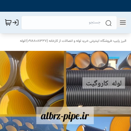
البرز پایپ: فروشگاه اینترنتی خرید لوله و اتصالات از کارخانه (09188081337)
/
لوله