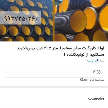
لوله کاروگیت سایز 500میلیمتر 31.5کیلونیوتن(خرید
مستقیم از تولیدکننده )
برند:
البرزپایپ
دارد
شناسه کالا
KL500
مشخصات