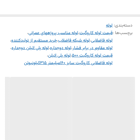
دسته‌بندی
:
لوله
برچسب‌ها :
قیمت لوله کاروگیت
،
لوله مناسب پروژههای عمرانی
،
لوله فاضلابی
،
لوله شبکه فاضلاب
،
خرید مستقیم از تولیدکننده
،
لوله مقاوم در برابر فشار
،
لوله دوجداره
،
لوله پلی اتیلن دوجداره
،
قیمت لوله کاروگیت 500
،
لوله پلی اتیلن
،
لوله فاضلابی کاروگیت سایز 160میلیمتر 315کیلونیوتن