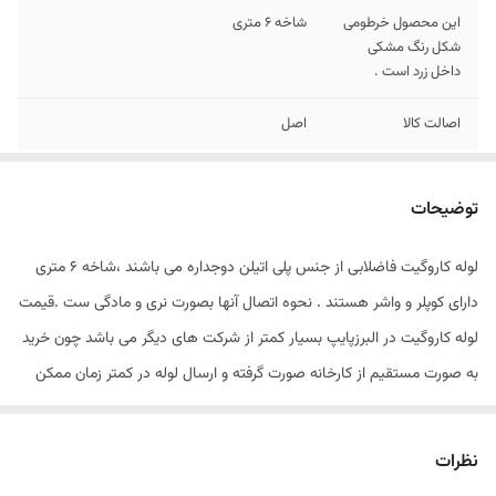
این محصول خرطومی
شاخه 6 متری
شکل رنگ مشکی
داخل زرد است .
اصالت کالا
اصل
توضیحات
لوله کاروگیت فاضلابی از جنس پلی اتیلن دوجداره می باشند ،شاخه 6 متری
دارای کوپلر و واشر هستند . نحوه اتصال آنها بصورت نری و مادگی ست .قیمت
لوله کاروگیت در البرزپایپ بسیار کمتر از شرکت های دیگر می باشد چون خرید
به صورت مستقیم از کارخانه صورت گرفته و ارسال لوله در کمتر زمان ممکن
می باشد . از مزایای خرید لوله کاروگیت در البرزپایپ می توان به قیمت مناسب
،تحویل و ارسال فوری اشاره کرد .
نظرات