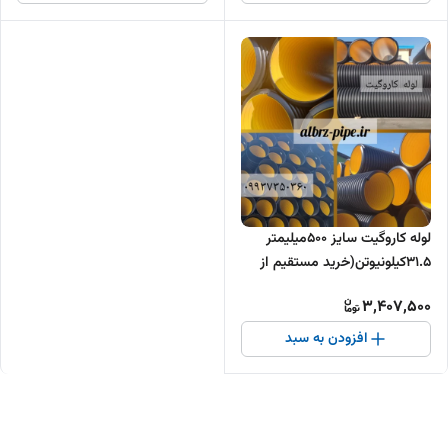
لوله کاروگیت سایز 500میلیمتر
31.5کیلونیوتن(خرید مستقیم از
تولیدکننده )
3,407,500
افزودن به سبد