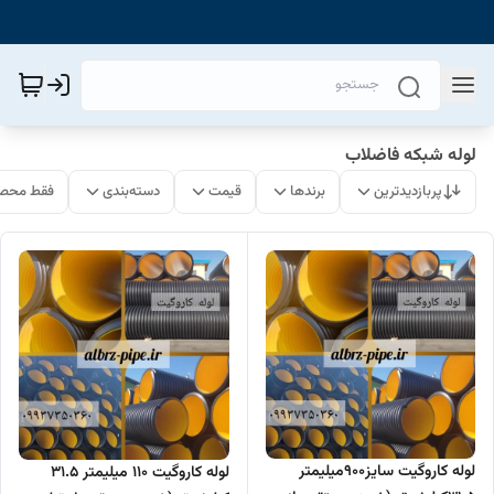
لوله شبکه فاضلاب
پربازدیدترین
برندها
قیمت
دسته‌بندی
فقط محصو
لوله کاروگیت سایز900میلیمتر
لوله کاروگیت 110 میلیمتر 31.5