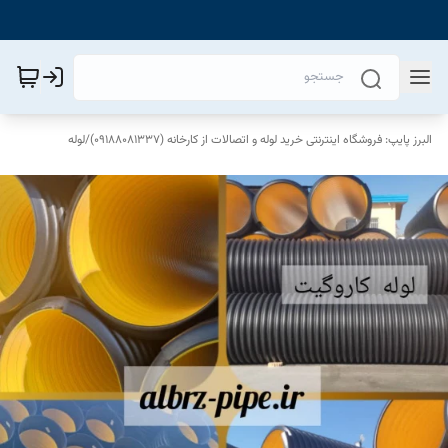
البرز پایپ: فروشگاه اینترنتی خرید لوله و اتصالات از کارخانه (09188081337)
/
لوله