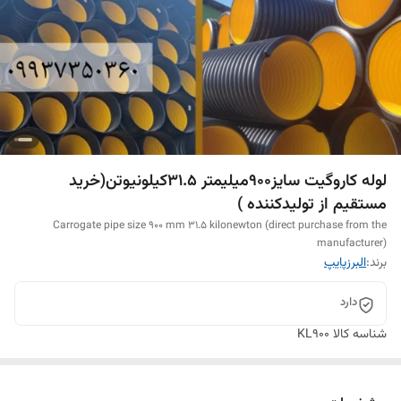
لوله کاروگیت سایز900میلیمتر 31.5کیلونیوتن(خرید
مستقیم از تولیدکننده )
Carrogate pipe size 900 mm 31.5 kilonewton (direct purchase from the
manufacturer)
برند:
البرزپایپ
دارد
شناسه کالا
KL900