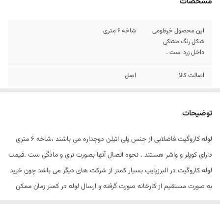
مشخصات
این محصول خرطومی
شاخه 6 متری
شکل رنگ مشکی
داخل زرد است .
اصالت کالا
اصل
توضیحات
لوله کاروگیت فاضلابی از جنس پلی اتیلن دوجداره می باشند ،شاخه 6 متری
دارای کوپلر و واشر هستند . نحوه اتصال آنها بصورت نری و مادگی ست .قیمت
لوله کاروگیت در البرزپایپ بسیار کمتر از شرکت های دیگر می باشد چون خرید
به صورت مستقیم از کارخانه صورت گرفته و ارسال لوله در کمتر زمان ممکن
می باشد . از مزایای خرید لوله کاروگیت در البرزپایپ می توان به قیمت مناسب
،تحویل و ارسال فوری اشاره