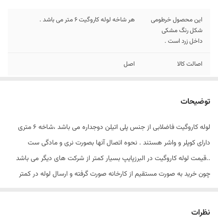
این محصول خرطومی
هر شاخه لوله کاروگیت 6 متر می باشد .
شکل رنگ مشکی
داخل زرد است .
اصالت کالا
اصل
توضیحات
لوله کاروگیت فاضلابی از جنس پلی اتیلن دوجداره می باشد ،شاخه 6 متری
دارای کوپلر و واشر هستند . نحوه اتصال آنها بصورت نری و مادگی ست
..قیمت لوله کاروگیت در البرزپایپ بسیار کمتر از شرکت های دیگر می باشد
چون خرید به صورت مستقیم از کارخانه صورت گرفته و ارسال لوله در کمتر
زمان ممکن می باشد . از مزایای خرید لوله کاروگیت در البرزپایپ می توان به
قیمت مناسب ،تحویل و ارسال فوری اشاره کرد .
نظرات