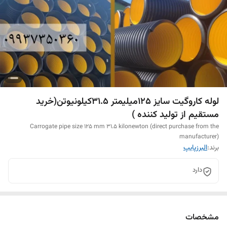
لوله کاروگیت سایز 125میلیمتر 31.5کیلونیوتن(خرید
مستقیم از تولید کننده )
Carrogate pipe size 125 mm 31.5 kilonewton (direct purchase from the
manufacturer)
برند:
البرزپایپ
دارد
مشخصات