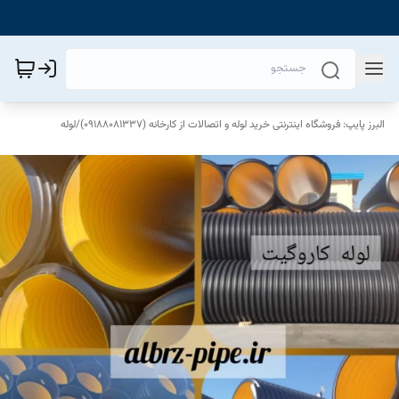
البرز پایپ: فروشگاه اینترنتی خرید لوله و اتصالات از کارخانه (09188081337)
/
لوله