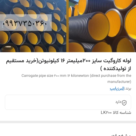
لوله کاروگیت سایز 200میلیمتر 16 کیلونیوتن(خرید مستقیم
از تولیدکننده )
Carrogate pipe size 200 mm 16 kilonewton (direct purchase from the
manufacturer)
برند:
البرزپایپ
دارد
شناسه کالا
LK200