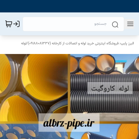
البرز پایپ: فروشگاه اینترنتی خرید لوله و اتصالات از کارخانه (09188081337)
/
لوله