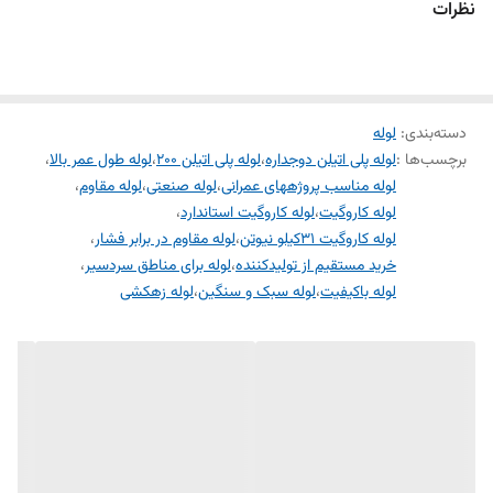
نظرات
دسته‌بندی
:
لوله
برچسب‌ها :
لوله پلی اتیلن دوجداره
،
لوله پلی اتیلن 200
،
لوله طول عمر بالا
،
لوله مناسب پروژههای عمرانی
،
لوله صنعتی
،
لوله مقاوم
،
لوله کاروگیت
،
لوله کاروگیت استاندارد
،
لوله کاروگیت 31کیلو نیوتن
،
لوله مقاوم در برابر فشار
،
خرید مستقیم از تولیدکننده
،
لوله برای مناطق سردسیر
،
لوله باکیفیت
،
لوله سبک و سنگین
،
لوله زهکشی