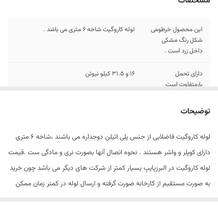
مشخصات
این محصول خرطومی
لوله کاروگیت شاخه 6 متری می باشد .
شکل رنگ مشکی
داخل زرد است .
دارای تحمل
16 و 31.5 کیلو نیوتن
بارمتفاوت است
اصالت کالا
اصل
توضیحات
لوله کاروگیت فاضلابی از جنس پلی اتیلن دوجداره می باشند ،شاخه 6 متری
دارای کوپلر و واشر هستند . نحوه اتصال آنها بصورت نری و مادگی ست .قیمت
لوله کاروگیت در البرزپایپ بسیار کمتر از شرکت های دیگر می باشد چون خرید
به صورت مستقیم از کارخانه صورت گرفته و ارسال لوله در کمتر زمان ممکن
می باشد . از مزایای خرید لوله کاروگیت در البرزپایپ می توان به قیمت مناسب
،تحویل و ارسال فوری اشاره کرد .