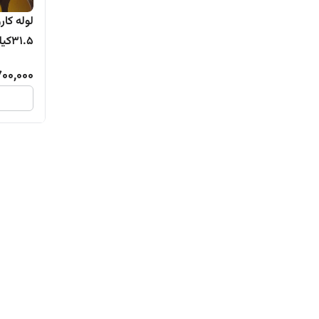
1.5
تولیدکنن
700,000