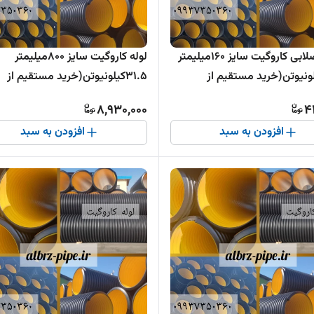
لوله فاضلابی کاروگیت سایز 160میلیمتر
لوله کاروگیت سایز 800میلیمتر
3کیلونیوتن(خرید مستقیم از
31.5کیلونیوتن(خرید مستقیم از
ده )
تولیدکننده )
8,930,000
4
افزودن به سبد
افزودن به سبد