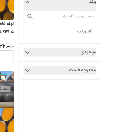
برند
البرزپایپ
1.5
تولیدکنن
32,000
موجودی
محدوده قیمت