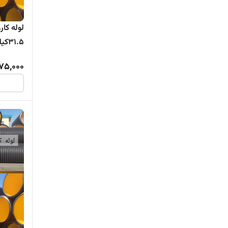
1.5
تولیدکنن
75,000