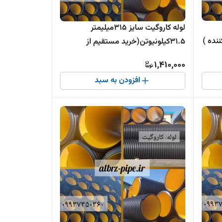
لوله کاروگیت سایز 315میلیمتر
نده )
31.5کیلونیوتن(خرید مستقیم از
تولیدکننده )
1,410,000
افزودن به سبد