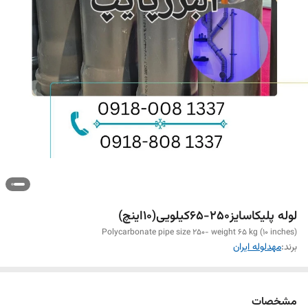
لوله پلیکاسایز250-65کیلویی(10اینچ)
Polycarbonate pipe size 250- weight 65 kg (10 inches)
برند:
مهدلوله ایران
مشخصات