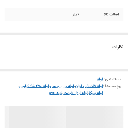
اصالت کالا
6متر
نظرات
دسته‌بندی
:
لوله
برچسب‌ها :
لوله فاضلابی ارزان
،
لوله پی وی سی
،
لوله 250 65 کیلویی
،
لوله پلیکا
،
لوله ارزان قیمت
،
لوله pvc