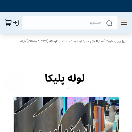
البرز پایپ: فروشگاه اینترنتی خرید لوله و اتصالات از کارخانه (09188081337)
/
لوله