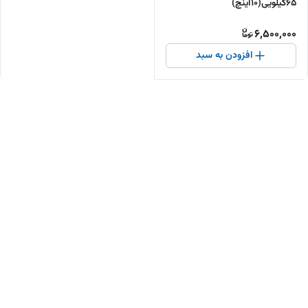
65کیلویی(10اینچ)
6,500,000
افزودن به سبد