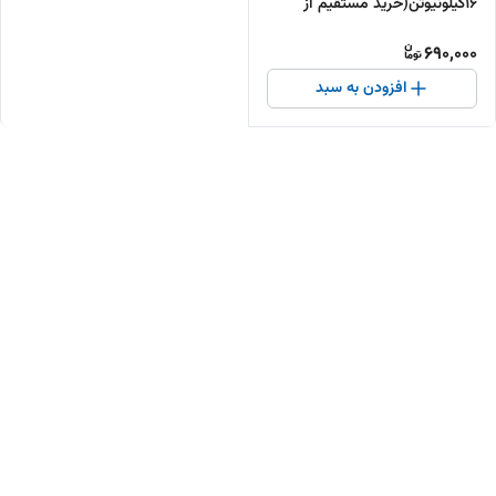
16کیلونیوتن(خرید مستقیم از
تولیدکننده )
690,000
افزودن به سبد