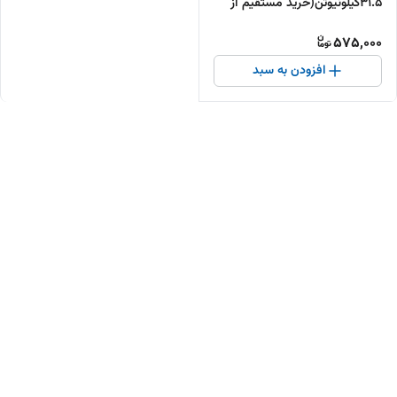
31.5کیلونیوتن(خرید مستقیم از
تولیدکننده )
575,000
افزودن به سبد