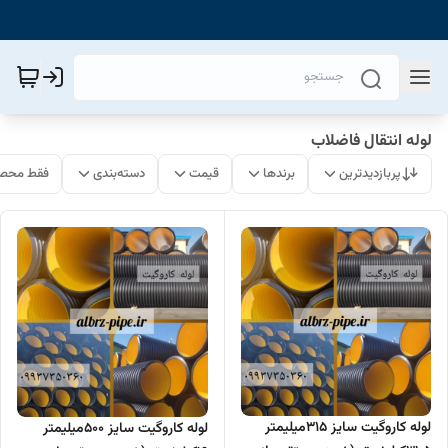
لوله انتقال فاضلاب
پربازدیدترین
برندها
قیمت
دسته‌بندی
فقط محصو
لوله کاروگیت سایز 315میلیمتر
لوله کاروگیت سایز 500میلیمتر