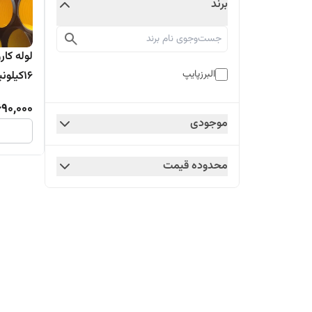
برند
البرزپایپ
16کیلو
تولیدکنن
690,000
موجودی
محدوده قیمت