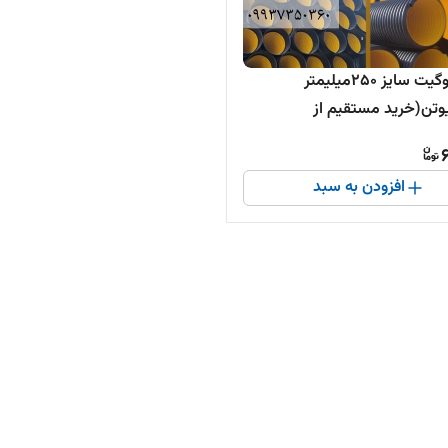
لوله کاروگیت سایز 250میلیمتر
نیوتن(خرید مستقیم از
ده )
افزودن به سبد