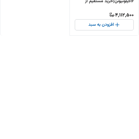
16کیلونیوتن(خرید مستقیم از
تولیدکننده )
4,112,500
افزودن به سبد