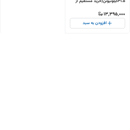
31.5کیلونیوتن(خرید مستقیم از
تولیدکننده )
13,395,000
افزودن به سبد