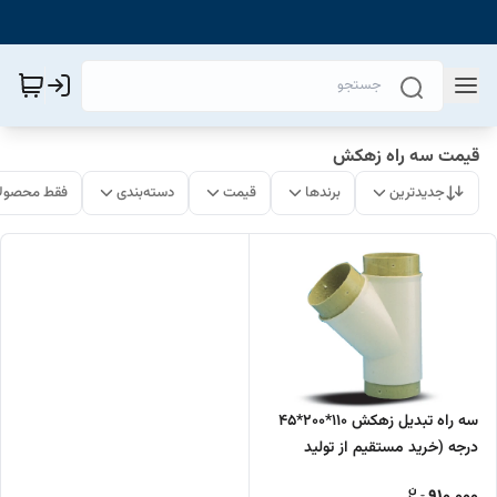
قیمت سه راه زهکش
جدیدترین
برندها
قیمت
دسته‌بندی
فقط محصولا
سه راه تبدیل زهکش 110*200*45
درجه (خرید مستقیم از تولید
کننده)