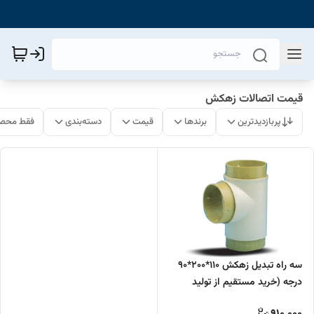
قیمت اتصالات زهکش
پربازدیدترین
برندها
قیمت
دسته‌بندی
فقط محصو
سه راه تبدیل زهکش 110*200*90
درجه (خرید مستقیم از تولید
کننده)