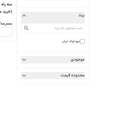
(خرید م
برند
00,000
مهدلوله ایران
موجودی
محدوده قیمت