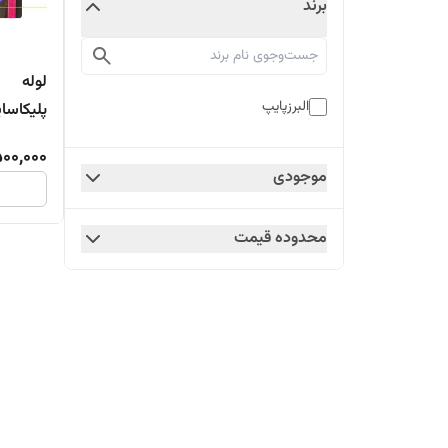
برند
لوله
البرزپایپ
پلیکاسایز315میلیمتر-75کیلویی(2
500,000
موجودی
محدوده قیمت