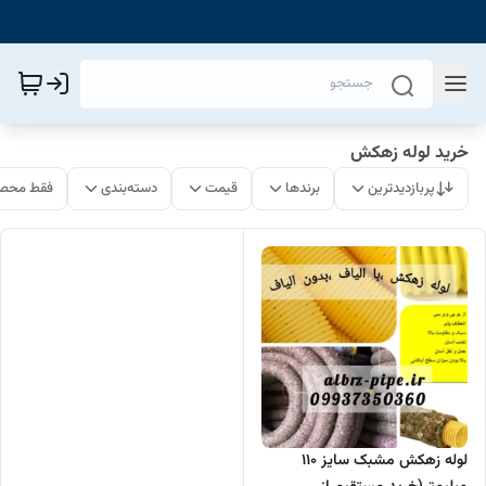
خرید لوله زهکش
پربازدیدترین
برندها
قیمت
دسته‌بندی
فقط محصو
لوله زهکش مشبک سایز 110