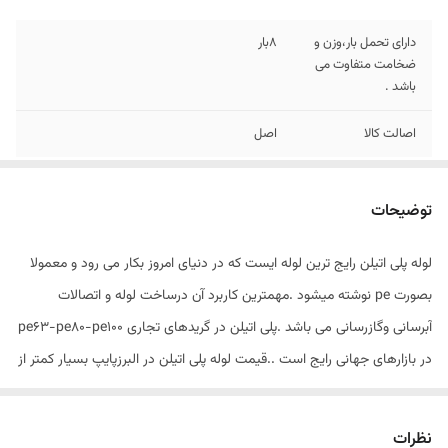
دارای تحمل بار،وزن و
8بار
ضخامت متفاوت می
باشد .
اصالت کالا
اصل
توضیحات
لوله پلی اتیلن رایج ترین لوله ایست که در دنیای امروز بکار می رود و معمولا
بصورت pe نوشته میشود .مهمترین کاربرد آن درساخت لوله و اتصالات
آبرسانی وگازرسانی می باشد .پلی اتیلن در گریدهای تجاری pe63-pe80-pe100
در بازارهای جهانی رایج است ..قیمت لوله پلی اتیلن در البرزپایپ بسیار کمتر از
شرکت های دیگر می باشد چون خرید به صورت مستقیم از کارخانه صورت
گرفته و ارسال لوله در کمتر زمان ممکن می باشد . از مزایای خرید لوله پلی
نظرات