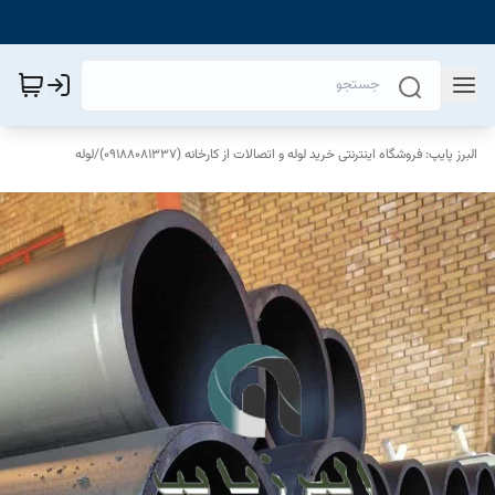
البرز پایپ: فروشگاه اینترنتی خرید لوله و اتصالات از کارخانه (09188081337)
/
لوله