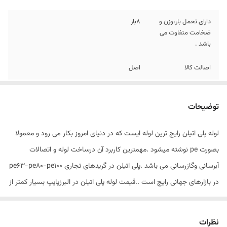
دارای تحمل بار،وزن و
8بار
ضخامت متفاوت می
باشد .
اصالت کالا
اصل
توضیحات
لوله پلی اتیلن رایج ترین لوله ایست که در دنیای امروز بکار می رود و معمولا
بصورت pe نوشته میشود .مهمترین کاربرد آن درساخت لوله و اتصالات
آبرسانی وگازرسانی می باشد .پلی اتیلن در گریدهای تجاری pe63-pe80-pe100
در بازارهای جهانی رایج است ..قیمت لوله پلی اتیلن در البرزپایپ بسیار کمتر از
شرکت های دیگر می باشد چون خرید به صورت مستقیم از کارخانه صورت
گرفته و ارسال لوله در کمتر زمان ممکن می باشد . از مزایای خرید لوله پلی
نظرات