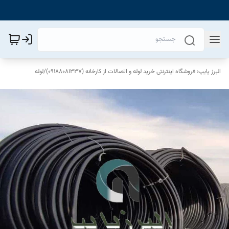
البرز پایپ: فروشگاه اینترنتی خرید لوله و اتصالات از کارخانه (09188081337)
/
لوله