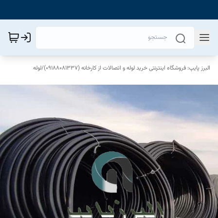
البرز پایپ: فروشگاه اینترنتی خرید لوله و اتصالات از کارخانه (09188081337)
/
لوله