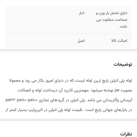
دارای تحمل بار،وزن و
8بار
ضخامت متفاوت می
باشد .
اصالت کالا
اصل
توضیحات
لوله پلی اتیلن رایج ترین لوله ایست که در دنیای امروز بکار می رود و معمولا
بصورت pe نوشته میشود .مهمترین کاربرد آن درساخت لوله و اتصالات
آبرسانی وگازرسانی می باشد .پلی اتیلن در گریدهای تجاری pe63-pe80-pe100
در بازارهای جهانی رایج است ..قیمت لوله پلی اتیلن در البرزپایپ بسیار کمتر از
شرکت های دیگر می باشد چون خرید به صورت مستقیم از کارخانه صورت
گرفته و ارسال لوله در کمتر زمان ممکن می باشد . از مزایای خرید لوله پلی
نظرات