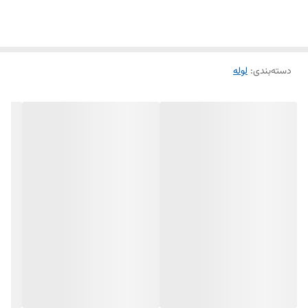
اتیلن در البرزپایپ می توان به قیمت مناسب ،تحویل و ارسال فوری اشاره کرد.
دسته‌بندی
:
لوله