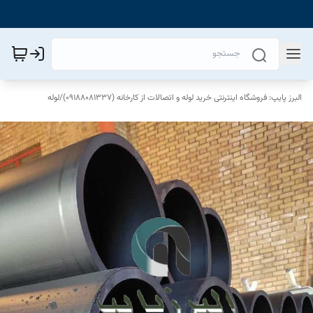
البرز پایپ: فروشگاه اینترنتی خرید لوله و اتصالات از کارخانه (09188081337)
/
لوله