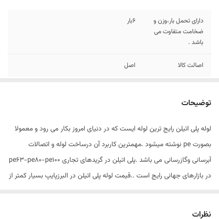
دارای تحمل بار،وزن و
6بار
ضخامت متفاوت می
باشد .
اصالت کالا
اصل
توضیحات
لوله پلی اتیلن رایج ترین لوله ایست که در دنیای امروز بکار می رود و معمولا
بصورت pe نوشته میشود .مهمترین کاربرد آن درساخت لوله و اتصالات
آبرسانی وگازرسانی می باشد .پلی اتیلن در گریدهای تجاری pe63-pe80-pe100
در بازارهای جهانی رایج است ..قیمت لوله پلی اتیلن در البرزپایپ بسیار کمتر از
شرکت های دیگر می باشد چون خرید به صورت مستقیم از کارخانه صورت
گرفته و ارسال لوله در کمتر زمان ممکن می باشد . از مزایای خرید لوله پلی
نظرات