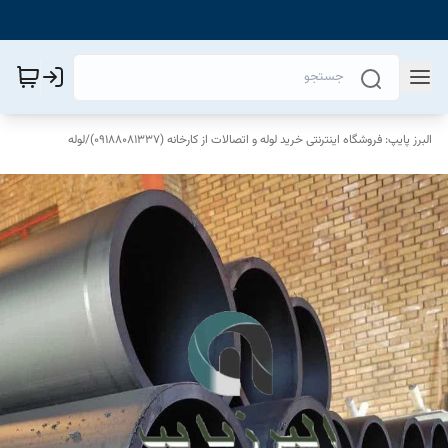
البرز پایپ: فروشگاه اینترنتی خرید لوله و اتصالات از کارخانه (09188081337)
/
لوله