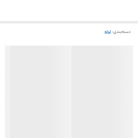
اتیلن در البرزپایپ می توان به قیمت مناسب ،تحویل و ارسال فوری اشاره کرد .
دسته‌بندی
:
لوله