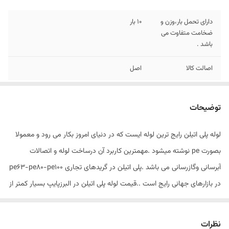
دارای تحمل بار،وزن و
10 بار
ضخامت متفاوت می
باشد .
اصالت کالا
اصل
توضیحات
لوله پلی اتیلن رایج ترین لوله ایست که در دنیای امروز بکار می رود و معمولا
بصورت pe نوشته میشود .مهمترین کاربرد آن درساخت لوله و اتصالات
آبرسانی وگازرسانی می باشد .پلی اتیلن در گریدهای تجاری pe63-pe80-pe100
در بازارهای جهانی رایج است ..قیمت لوله پلی اتیلن در البرزپایپ بسیار کمتر از
شرکت های دیگر می باشد چون خرید به صورت مستقیم از کارخانه صورت
گرفته و ارسال لوله در کمتر زمان ممکن می باشد . از مزایای خرید لوله پلی
نظرات