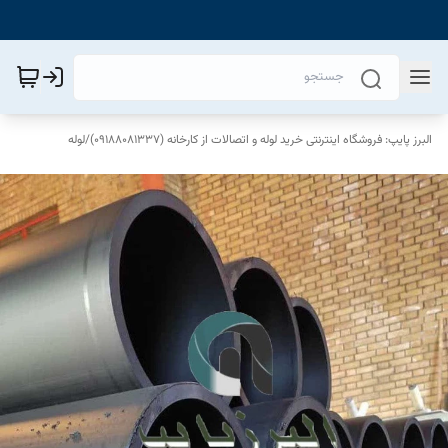
البرز پایپ: فروشگاه اینترنتی خرید لوله و اتصالات از کارخانه (09188081337)
/
لوله