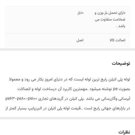
دارای تحمل بار،وزن و
10بار
ضخامت متفاوت می
باشد .
اصالت کالا
اصل
توضیحات
لوله پلی اتیلن رایج ترین لوله ایست که در دنیای امروز بکار می رود و معمولا
بصورت pe نوشته میشود .مهمترین کاربرد آن درساخت لوله و اتصالات
آبرسانی وگازرسانی می باشد .پلی اتیلن در گریدهای تجاری pe63-pe80-pe100
در بازارهای جهانی رایج است ..قیمت لوله پلی اتیلن در البرزپایپ بسیار کمتر از
شرکت های دیگر می باشد چون خرید به صورت مستقیم از کارخانه صورت
گرفته و ارسال لوله در کمتر زمان ممکن می باشد . از مزایای خرید لوله پلی
نظرات