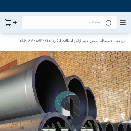
البرز پایپ: فروشگاه اینترنتی خرید لوله و اتصالات از کارخانه (09188081337)
/
لوله