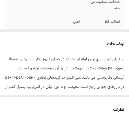
ضخامت متفاوت می
باشد .
اصالت کالا
اصل
توضیحات
لوله پلی اتیلن رایج ترین لوله ایست که در دنیای امروز بکار می رود و معمولا
بصورت pe نوشته میشود .مهمترین کاربرد آن درساخت لوله و اتصالات
آبرسانی وگازرسانی می باشد .پلی اتیلن در گریدهای تجاری pe63-pe80-pe100
در بازارهای جهانی رایج است ..قیمت لوله پلی اتیلن در البرزپایپ بسیار کمتر از
شرکت های دیگر می باشد چون خرید به صورت مستقیم از کارخانه صورت
گرفته و ارسال لوله در کمتر زمان ممکن می باشد . از مزایای خرید لوله پلی
نظرات
اتیلن در البرزپایپ می توان به قیمت مناسب ،تحویل و ارسال فوری اشاره کرد .