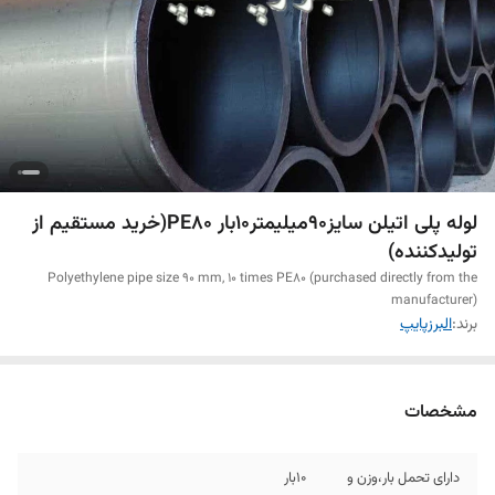
لوله پلی اتیلن سایز90میلیمتر10بار PE80(خرید مستقیم از
تولیدکننده)
Polyethylene pipe size 90 mm, 10 times PE80 (purchased directly from the
manufacturer)
برند:
البرزپایپ
مشخصات
دارای تحمل بار،وزن و
10بار