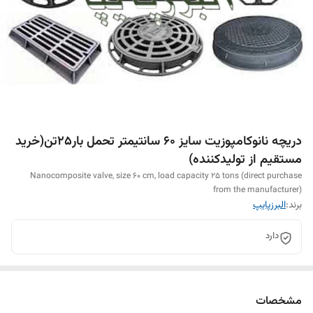
دریچه نانوکامپوزیت سایز 60 سانتیمتر تحمل بار25تن(خرید
مستقیم از تولیدکننده)
Nanocomposite valve, size 60 cm, load capacity 25 tons (direct purchase
from the manufacturer)
برند:
البرزپایپ
دارد
مشخصات