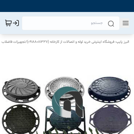
البرز پایپ: فروشگاه اینترنتی خرید لوله و اتصالات از کارخانه (09188081337)
/
تجهیزات فاضلاب