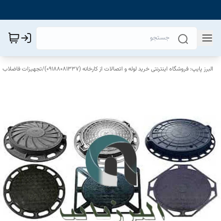
البرز پایپ: فروشگاه اینترنتی خرید لوله و اتصالات از کارخانه (09188081337)
/
تجهیزات فاضلاب