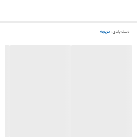
از کارخانه است .از مزایای خرید آنلاین در البرزپایپ به ارسال فوری ،قیمت
مناسب .تحویل در محل پروژه اشاره کرد .
دسته‌بندی
:
دریچه