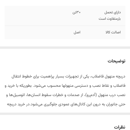
دارای تحمل
30تن
بارمتفاوت است
اصالت کالا
اصل
توضیحات
دریچه منهول فاضلاب، یکی از تجهیزات بسیار پراهمیت برای خطوط انتقال
فاضلاب و نقاط نصب و دسترسی منهولها محسوب می‌شود. بطوریکه با خرید و
نصب درب منهول (آدم‌رو)، از صدمات و خطرات سقوط انسان‌ها، اتومبیل‌ها و
حتی جانوران به درون این کانال‌های عمودی جلوگیری می‌شود.در خرید دریچه
باید به وزن آن دقت کرد چرا که وزن دریچه در قیمت دریچه تاثیر دارد .قیمت
دریچه در شرکت البرزپایپ بسیار مناسب می باشد چون خرید بصورت مستقیم
نظرات