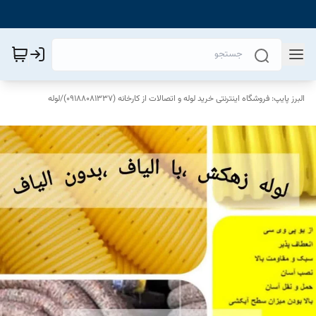
البرز پایپ: فروشگاه اینترنتی خرید لوله و اتصالات از کارخانه (09188081337)
/
لوله