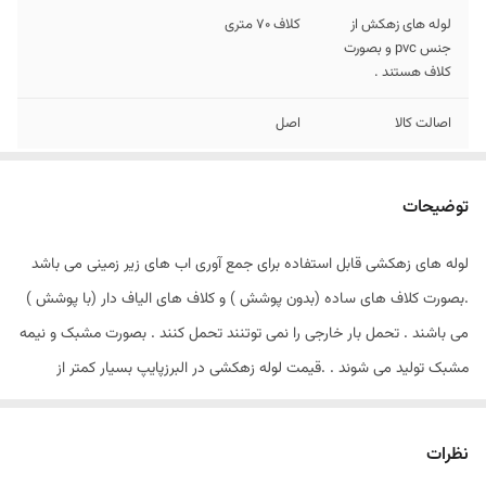
لوله های زهکش از
کلاف 70 متری
جنس pvc و بصورت
کلاف هستند .
اصالت کالا
اصل
توضیحات
لوله های زهکشی قابل استفاده برای جمع آوری اب های زیر زمینی می باشد
.بصورت کلاف های ساده (بدون پوشش ) و کلاف های الیاف دار (با پوشش )
می باشند . تحمل بار خارجی را نمی توتنند تحمل کنند . بصورت مشبک و نیمه
مشبک تولید می شوند . .قیمت لوله زهکشی در البرزپایپ بسیار کمتر از
شرکت های دیگر می باشد چون خرید به صورت مستقیم از کارخانه صورت
گرفته و ارسال لوله در کمتر زمان ممکن می باشد . از مزایای خرید لوله زهکش
نظرات
در البرزپایپ می توان به قیمت مناسب ،تحویل و ارسال فوری اشاره کرد .