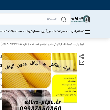
دسته‌بندی محصولات
خانه
پیگیری سفارش
همه محصولات
اتصالا
البرز پایپ: فروشگاه اینترنتی خرید لوله و اتصالات از کارخانه (09188081337)
/
تو
r)
بر
دس
لول
اص