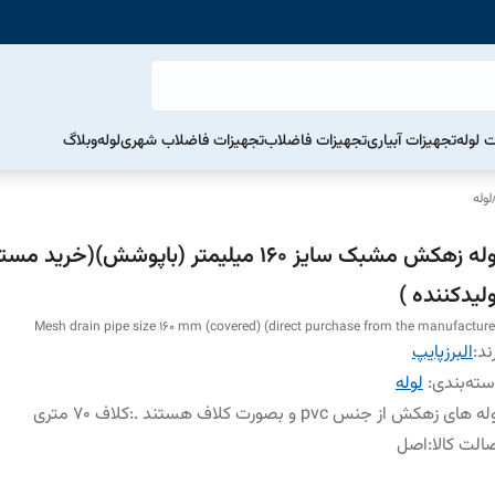
ت لوله
تجهیزات آبیاری
تجهیزات فاضلاب
تجهیزات فاضلاب شهری
لوله
وبلاگ
لوله
لوله زهکش مشبک سایز 160 میلیمتر (باپوشش)(خرید 
لیدکننده )
Mesh drain pipe size 160 mm (covered) (direct purchase from the manufacture
ند:
البرزپایپ
ته‌بندی
:
لوله
ه های زهکش از جنس pvc و بصورت کلاف هستند .
:
کلاف 70 متری
الت کالا
:
اصل