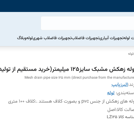
ت لوله
تجهیزات آبیاری
تجهیزات فاضلاب
تجهیزات فاضلاب شهری
لوله
وبلاگ
لوله
ه زهکش مشبک سایز125 میلیمتر(خرید مستقیم از تولیدکننده )
Mesh drain pipe size 125 mm (direct purchase from the manufacture
ند:
البرزپایپ
ته‌بندی
:
لوله
ه های زهکش از جنس pvc و بصورت کلاف هستند .
:
کلاف 100 متری
الت کالا
:
اصل
اسه کالا
LZ125