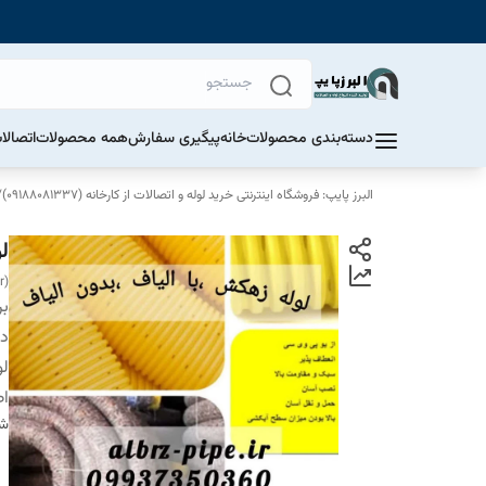
دسته‌بندی محصولات
خانه
پیگیری سفارش
همه محصولات
اتصالا
البرز پایپ: فروشگاه اینترنتی خرید لوله و اتصالات از کارخانه (09188081337)
/
لول
r)
بر
دس
لول
اص
شن