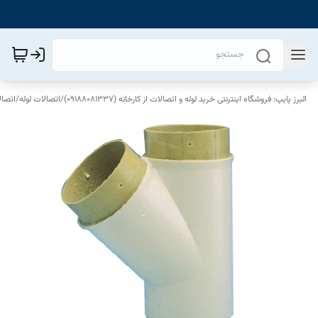
البرز پایپ: فروشگاه اینترنتی خرید لوله و اتصالات از کارخانه (09188081337)
/
اتصالات لوله
/
اتصا