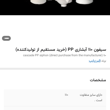
سیفون 110 آبشاری PP (خرید مستقیم از تولیدکننده)
110 cascade PP siphon (direct purchase from the manufacturer)
برند:
البرزپایپ
مشخصات
دارای سایز متفاوت
110
است .