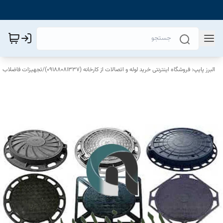
البرز پایپ: فروشگاه اینترنتی خرید لوله و اتصالات از کارخانه (09188081337)
/
تجهیزات فاضلاب