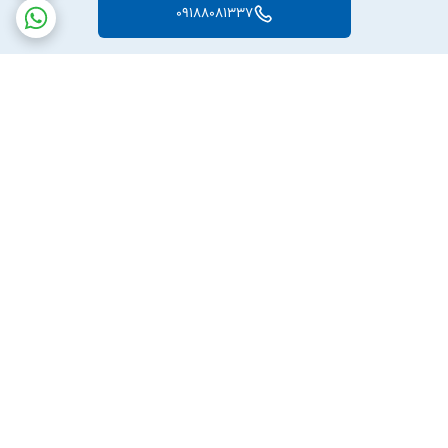
09188081337
برگشت به بالا
ارسال ویژه
پشتیبانی