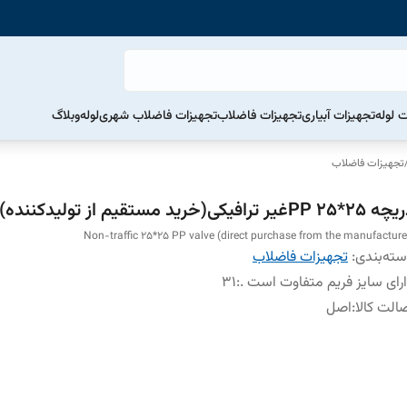
ت لوله
تجهیزات آبیاری
تجهیزات فاضلاب
تجهیزات فاضلاب شهری
لوله
وبلاگ
تجهیزات فاضلاب
*25 PPغیر ترافیکی(خرید مستقیم از تولیدکننده)
Non-traffic 25*25 PP valve (direct purchase from the manufacture
ته‌بندی
:
تجهیزات فاضلاب
رای سایز فریم متفاوت است .
:
31
الت کالا
:
اصل