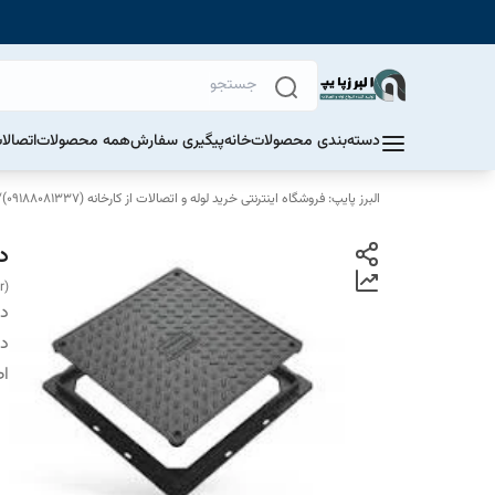
دسته‌بندی محصولات
خانه
پیگیری سفارش
همه محصولات
اتصالا
البرز پایپ: فروشگاه اینترنتی خرید لوله و اتصالات از کارخانه (09188081337)
/
دریچه 25
r)
دس
دا
اص