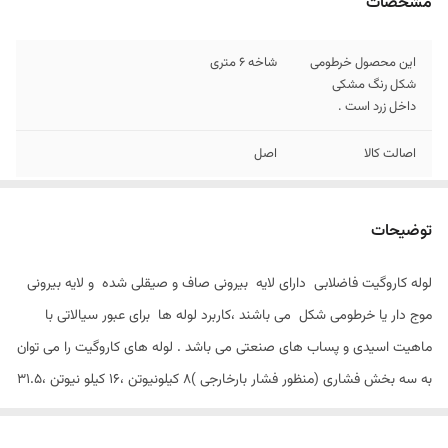
مشخصات
این محصول خرطومی
شاخه 6 متری
شکل رنگ مشکی
داخل زرد است .
اصالت کالا
اصل
توضیحات
لوله کاروگیت فاضلابی دارای لایه بیرونی صاف و صیقلی شده و لایه بیرونی
موج دار یا خرطومی شکل می باشند ،کاربرد لوله ها برای عبور سیالاتی با
ماهیت اسیدی و پساب های صنعتی می باشد . لوله های کاروگیت را می توان
به سه بخش فشاری (منظور فشار بارخارجی )8 کیلونیوتن ،16 کیلو نیوتن ،31.5
کیلونیوتن تقسیم کرد .