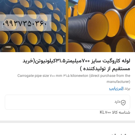
لوله کاروگیت سایز 700میلیمتر31.5کیلونیوتن(خرید
مستقیم از تولیدکننده )
Carrogate pipe size 700 mm 31.5 kilonewton (direct purchase from the
manufacturer)
برند:
البرزپایپ
دارد
شناسه کالا
KL700