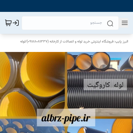
البرز پایپ: فروشگاه اینترنتی خرید لوله و اتصالات از کارخانه (09188081337)
/
لوله