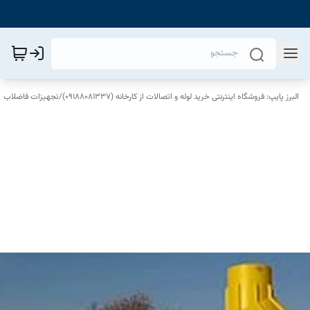
البرز پایپ: فروشگاه اینترنتی خرید لوله و اتصالات از کارخانه (09188081337)
/
تجهیزات فاضلاب