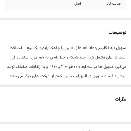
اصالت کالا
اصل
توضیحات
منهول
(به انگلیسی: Manhole )، آدم‌رو یا چاهک بازدید یک نوع از اتصالات
است که برای متصل کردن چند شبکه و خط راه رو به هم مورد استفاده قرار
می‌گیرد.منهول ها در سه ابعاد 1000و 1200 و 1600 و با ارتفاعات مختلف تولید
میشوند.قیمت منهول در البرزپایپ بسیار کمتر از شرکت های دیگر می باشد
چون خرید به صورت مستقیم از کارخانه صورت گرفته و ارسال لوله در کمتر
زمان ممکن می باشد . از مزایای خرید منهول در البرزپایپ می توان به پشتیبانی
نظرات
بعد از خرید ، قیمت مناسب ،تحویل سریع و ارسال فوری اشاره کرد .