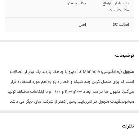
دارای قطر و ارتفاع
1200میلیمتر
متفاوت است .
اصالت کالا
اصل
توضیحات
منهول
(به انگلیسی: Manhole )، آدم‌رو یا چاهک بازدید یک نوع از اتصالات
است که برای متصل کردن چند شبکه و خط راه رو به هم مورد استفاده قرار
می‌گیرد.منهول ها در سه ابعاد 1000و 1200 و 1600 و با ارتفاعات مختلف تولید
میشوند.قیمت منهول در البرزپایپ بسیار کمتر از شرکت های دیگر می باشد
چون خرید به صورت مستقیم از کارخانه صورت گرفته و ارسال لوله در کمتر
زمان ممکن می باشد . از مزایای خرید منهول در البرزپایپ می توان به پشتیبانی
نظرات
بعد از خرید ، قیمت مناسب ،تحویل سریع و ارسال فوری اشاره کرد .