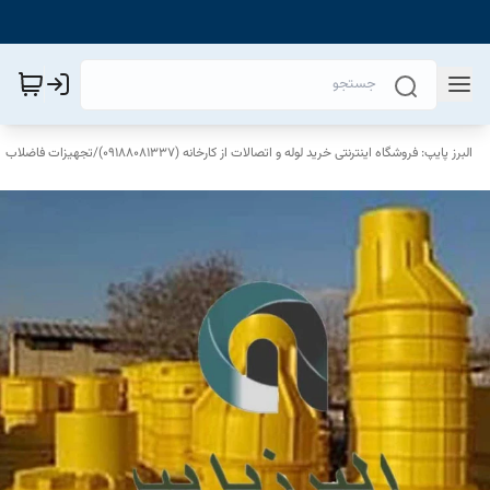
البرز پایپ: فروشگاه اینترنتی خرید لوله و اتصالات از کارخانه (09188081337)
/
تجهیزات فاضلاب