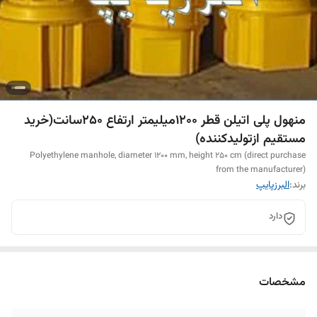
منهول پلی اتیلن قطر 1200میلیمتر ارتفاع 250سانت(خرید
مستقیم ازتولیدکننده)
Polyethylene manhole, diameter 1200 mm, height 250 cm (direct purchase
from the manufacturer)
برند:
البرزپایپ
دارد
مشخصات