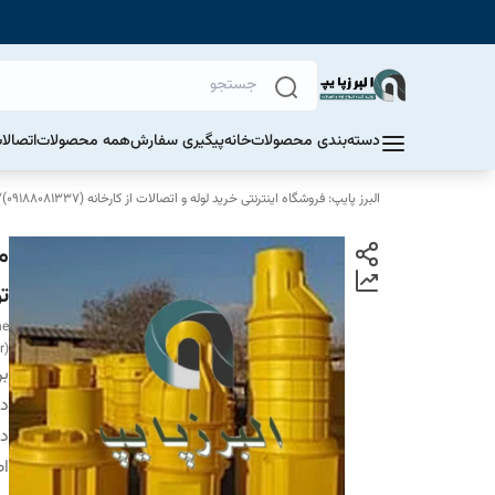
دسته‌بندی محصولات
خانه
پیگیری سفارش
همه محصولات
اتصالا
البرز پایپ: فروشگاه اینترنتی خرید لوله و اتصالات از کارخانه (09188081337)
/
ت
he
r)
بر
دس
دا
اص