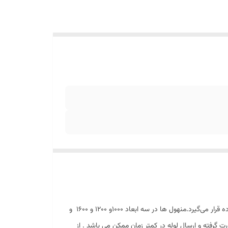
(به انگلیسی: Manhole )، آدم‌رو یا چاهک بازدید یک نوع از اتصالات است که برای متصل کردن چند شبکه و خط راه رو به هم مورد استفاده قرار می‌گیرد.منهول ها در سه ابعاد 1000و 1200 و 1600 و
 گرفته و ارسال لوله در کمتر زمان ممکن می باشد . از