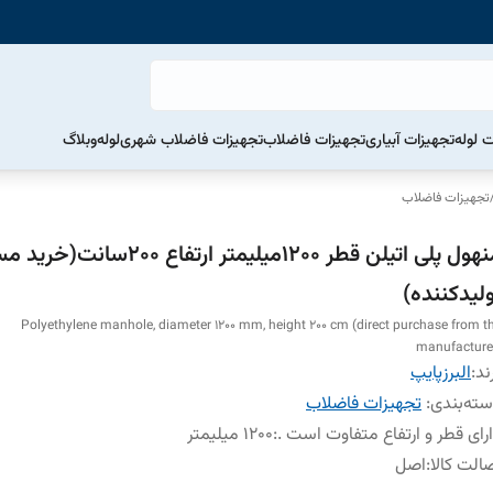
ت لوله
تجهیزات آبیاری
تجهیزات فاضلاب
تجهیزات فاضلاب شهری
لوله
وبلاگ
تجهیزات فاضلاب
منهول پلی اتیلن قطر 1200میلیمتر ارتفاع 0
ولیدکننده)
Polyethylene manhole, diameter 1200 mm, height 200 cm (direct purchase from t
manufacture
ند:
البرزپایپ
ته‌بندی
:
تجهیزات فاضلاب
رای قطر و ارتفاع متفاوت است .
:
1200 میلیمتر
الت کالا
:
اصل