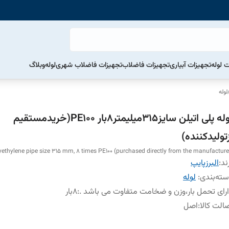
ت لوله
تجهیزات آبیاری
تجهیزات فاضلاب
تجهیزات فاضلاب شهری
لوله
وبلاگ
لوله
لوله پلی اتیلن سایز315میلیمتر8بار PE100(خریدمستقیم
تولیدکننده)
yethylene pipe size 315 mm, 8 times PE100 (purchased directly from the manufacture
ند:
البرزپایپ
ته‌بندی
:
لوله
رای تحمل بار،وزن و ضخامت متفاوت می باشد .
:
8بار
الت کالا
:
اصل