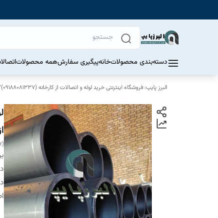
دسته‌بندی محصولات
خانه
پیگیری سفارش
همه محصولات
اتصالا
البرز پایپ: فروشگاه اینترنتی خرید لوله و اتصالات از کارخانه (09188081337)
/
از
r)
بر
دس
دا
اص