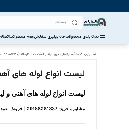
دسته‌بندی محصولات
خانه
پیگیری سفارش
همه محصولات
اتصالا
البرز پایپ: فروشگاه اینترنتی خرید لوله و اتصالات از کارخانه (09188081337)
لیست انواع لوله های آه
لیست انواع لوله های آهنی و ل
مشاوره خرید: 09188081337
|
فروش عمده: 80081337